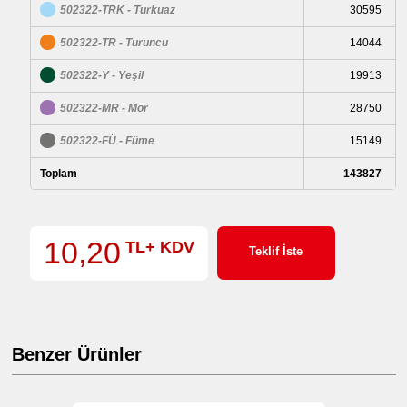
502322-TRK - Turkuaz
30595
502322-TR - Turuncu
14044
502322-Y - Yeşil
19913
502322-MR - Mor
28750
502322-FÜ - Füme
15149
Toplam
143827
10,20
TL+ KDV
Teklif İste
Benzer Ürünler