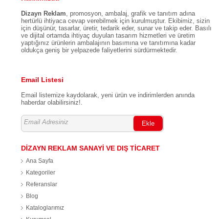
/ İSTANBUL
Dizayn Reklam
, promosyon, ambalaj, grafik ve tanıtım adına
hertürlü ihtiyaca cevap verebilmek için kurulmuştur. Ekibimiz, sizin
için düşünür, tasarlar, üretir, tedarik eder, sunar ve takip eder. Basılı
ve dijital ortamda ihtiyaç duyulan tasarım hizmetleri ve üretim
yaptığınız ürünlerin ambalajının basımına ve tanıtımına kadar
oldukça geniş bir yelpazede faliyetlerini sürdürmektedir.
Email Listesi
Email listemize kaydolarak, yeni ürün ve indirimlerden anında
haberdar olabilirsiniz!.
Ekle
DİZAYN REKLAM SANAYİ VE DIŞ TİCARET
Ana Sayfa
Kategoriler
Referanslar
Blog
Kataloglarımız