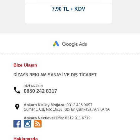
7,90 TL + KDV
Bize Ulaşın
DİZAYN REKLAM SANAYİ VE DIŞ TİCARET
BİZİ ARAYIN
0850 242 8317
Ankara Kızılay Mağaza:
0312 426 9097
Sümer 1 Cd. No: 16/13 Kızılay, Çankaya / ANKARA
Ankara Nextlevel Ofis:
0312 911 6719
Kızılırmak Mah. Dumlupınar Bulv. NEXTLEVEL Tower
No:3-A D: 10 Söğütözü Çankaya / ANKARA
İstanbul Şişli Ofis:
0212 999 0365
Hakkımızda
İzzetpaşa Mahallesi, Yeni Yol Caddesi, Nurol Tower Şişli