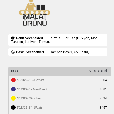
Renk Seçenekleri
Kırmızı, Sarı, Yeşil, Siyah, Mor,
Turuncu, Lacivert, Turkuaz,
Baskı Seçenekleri
Tampon Baskı, UV Baskı,
KOD
STOK ADEDİ
502322-K - Kırmızı
11004
502322-L - Mavi/Laci
8881
502322-SA - Sarı
7034
502322-Sİ - Siyah
8457