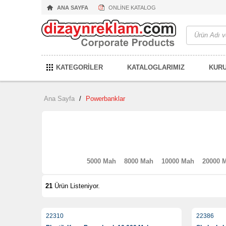
ANA SAYFA
ONLİNE KATALOG
KATEGORİLER
KATALOGLARIMIZ
KUR
Ana Sayfa
/
Powerbanklar
5000 Mah
8000 Mah
10000 Mah
20000 
21
Ürün Listeniyor.
22310
22386