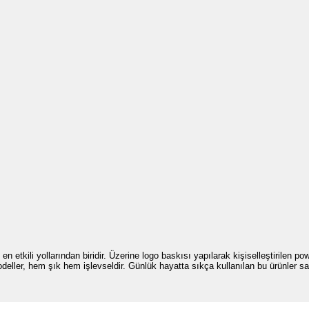
tkili yollarından biridir. Üzerine logo baskısı yapılarak kişiselleştirilen powe
deller, hem şık hem işlevseldir. Günlük hayatta sıkça kullanılan bu ürünler s