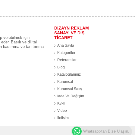
DİZAYN REKLAM
SANAYİ VE DIŞ
p verebilmek için
TİCARET
eder. Basılı ve dijital
Ana Sayfa
ın basımına ve tanıtımına
Kategoriler
Referanslar
Blog
Kataloglarımız
.
Kurumsal
Kurumsal Satış
İade Ve Değişim
Kvkk
Video
İletişim
Whatsapp'tan Bize Ulaşın.
Web Tasarım 2026