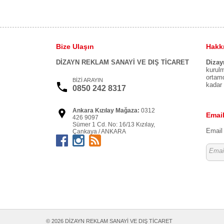
Bize Ulaşın
Hakk
DİZAYN REKLAM SANAYİ VE DIŞ TİCARET
Dizay
kurulm
ortamd
BİZİ ARAYIN
kadar 
0850 242 8317
Ankara Kızılay Mağaza:
0312
Email
426 9097
Sümer 1 Cd. No: 16/13 Kızılay,
Email 
Çankaya / ANKARA
Ankara Nextlevel Ofis:
0312 911
6719
Kızılırmak Mah. Dumlupınar Bulv.
NEXTLEVEL Tower No:3-A D: 10
Söğütözü Çankaya / ANKARA
İstanbul Şişli Ofis:
0212 999
0365
İzzetpaşa Mahallesi, Yeni Yol
Caddesi, Nurol Tower Şişli /
İSTANBUL
© 2026 DİZAYN REKLAM SANAYİ VE DIŞ TİCARET