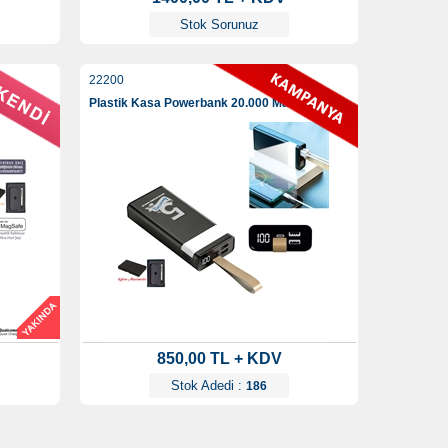
Stok Sorunuz
22200
Plastik Kasa Powerbank 20.000 Mah
850,00 TL + KDV
Stok Adedi :
186