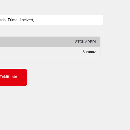
ordo, Füme, Lacivert,
STOK ADEDİ
Sorunuz
Teklif İste