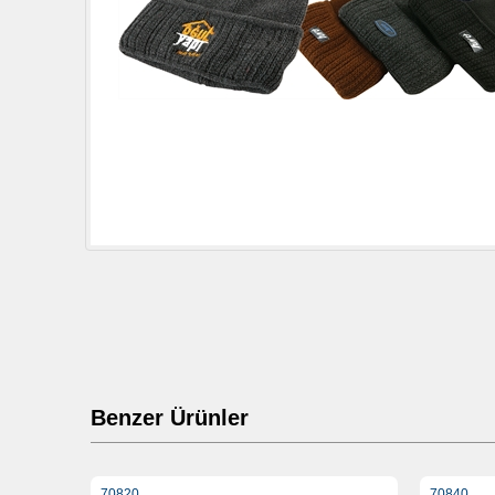
Benzer Ürünler
70820
70840