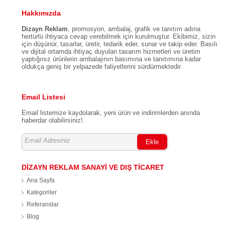
İstanbul Şişli Ofis:
0212 999 0365
Hakkımızda
İzzetpaşa Mahallesi, Yeni Yol Caddesi, Nurol Tower Şişli
/ İSTANBUL
Dizayn Reklam
, promosyon, ambalaj, grafik ve tanıtım adına
hertürlü ihtiyaca cevap verebilmek için kurulmuştur. Ekibimiz, sizin
için düşünür, tasarlar, üretir, tedarik eder, sunar ve takip eder. Basılı
ve dijital ortamda ihtiyaç duyulan tasarım hizmetleri ve üretim
yaptığınız ürünlerin ambalajının basımına ve tanıtımına kadar
oldukça geniş bir yelpazede faliyetlerini sürdürmektedir.
Email Listesi
Email listemize kaydolarak, yeni ürün ve indirimlerden anında
haberdar olabilirsiniz!.
Ekle
DİZAYN REKLAM SANAYİ VE DIŞ TİCARET
Ana Sayfa
Kategoriler
Referanslar
Blog