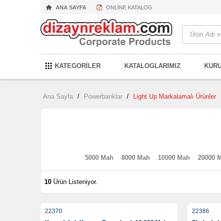
ANA SAYFA
ONLİNE KATALOG
KATEGORİLER
KATALOGLARIMIZ
KUR
Ana Sayfa
/
Powerbanklar
/
Light Up Markalamalı Ürünler
5000 Mah
8000 Mah
10000 Mah
20000 
10
Ürün Listeniyor.
22370
22386