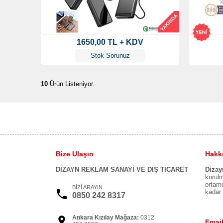
1650,00 TL + KDV
Stok Sorunuz
10
Ürün Listeniyor.
Bize Ulaşın
Hakk
DİZAYN REKLAM SANAYİ VE DIŞ TİCARET
Dizay
kurulm
ortamd
BİZİ ARAYIN
kadar 
0850 242 8317
Ankara Kızılay Mağaza:
0312
Email