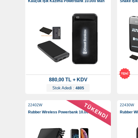
Kauçuk Işık Kazıma Powerbank 10.000 Mah
Shake Işı
880,00 TL + KDV
Stok Adedi :
4805
22402W
22430W
Rubber Wireless Powerbank 10.000 Mah
Rubber Wi